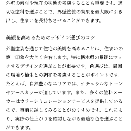
外壁の素材や現在の状態を考慮することも重要です。適
早期発見と修理のポイント
切な塗料を選ぶことで、外壁塗装の効果を最大限に引き
外壁塗装の劣化サインを見つける方法
出し、住まいを長持ちさせることができます。
専門業者による定期検査のすすめ
DIYメンテナンスとその限界
美観を高めるためのデザイン選びのコツ
メンテナンス計画の立て方
外壁塗装を通じて住宅の美観を高めることは、住まいの
外壁塗装の耐久性を最大化する栃木県での実践
第一印象を大きく左右します。特に栃木県の景観にマッ
ガイド
チするデザインを選ぶことが重要です。色選びは、周囲
初めての外壁塗装で押さえておくべきポイ
の環境や植生との調和を考慮することがポイントです。
ント
たとえば、自然豊かなエリアでは、ナチュラルなトーン
やアースカラーが適しています。また、多くの塗料メー
長持ちする塗料の選び方
カーはカラーシミュレーションサービスを提供している
適切な施工時期と気候条件
ので、事前に試してみることがおすすめです。これによ
高品質な施工業者の選び方
り、実際の仕上がりを確認しながら最適な色を選ぶこと
外壁塗装後の定期検査
ができます。