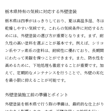
外壁塗装のトラブル対策
美観を保つための外壁塗装選び：栃木県の気候
栃木県特有の気候に対応する外壁塗装
に合った塗料を探す
栃木県は四季がはっきりしており、夏は高温多湿、冬は
美観と機能性を両立させる塗料選び
乾燥しやすい気候です。これらの気候条件に対応するた
色あせしにくい塗料の特徴
めには、外壁塗装の選び方が重要となります。まず、耐
デザイン性を重視した塗料選びのコツ
久性の高い塗料を選ぶことが基本です。例えば、シリコ
ン系やフッ素系の塗料は、耐候性に優れており、長期間
栃木県の自然環境に合ったカラーパレット
にわたって美観を保つことができます。また、防水性を
景観に調和する色選び
高めるために、下地処理も徹底することが重要です。加
美観を保つためのメンテナンス方法
えて、定期的なメンテナンスを行うことで、外壁の劣化
外壁塗装の寿命を延ばすための栃木県特有の気
を最小限に抑えることが可能です。
候対策
栃木県の気候特性と外壁塗装の関係
外壁塗装施工前の準備とポイント
湿気対策としての防カビ塗料の選定
外壁塗装を栃木県で行う際の準備は、最終的な仕上がり
紫外線対策とUVカット塗料の重要性