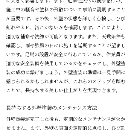
に大きく影響します。まず、近隣住民への挨拶を行い、
四季に対応する外壁塗装のコツ
施工中の騒音や塗料の飛散について事前に説明すること
気温変動による塗装ダメージを防ぐ方法
が重要です。その後、外壁の状態を詳しく点検し、ひび
割れやカビ、汚れがないかを確認します。これにより、
地域特有の環境に適応した塗料選び
適切な補修や洗浄が可能となります。また、天候条件も
栃木県の住宅を守る外壁塗装の選び方とメンテ
確認し、雨や強風の日には施工を延期することが望まし
ナンスのコツ
いです。足場の設置が安全に行われているか、作業員が
最適な塗料の選び方とその理由
適切な安全装備を使用しているかをチェックし、外壁塗
メンテナンスの頻度と方法
装の成功に繋げましょう。外壁塗装の準備は一見手間に
外壁塗装の劣化を防ぐための対策
感じられるかもしれませんが、これらのステップを踏む
専門業者に依頼するメリット
ことで、長持ちする美しい仕上がりを実現できます。
DIYとプロのメンテナンスの違い
長持ちする外壁塗装のメンテナンス方法
長期的なコストパフォーマンスを考える
外壁塗装が完了した後も、定期的なメンテナンスが欠か
せません。まず、外壁の表面を定期的に点検し、ひび割