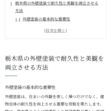
栃木県の外壁塗装で耐久性と美観を両立させる
方法
外壁塗装の基本的な重要性
耐久性を確保するための塗料の選び方
美観を高めるためのデザイン選びのコツ
栃木県特有の気候に対応する外壁塗装
外壁塗装施工前の準備とポイント
栃木県の外壁塗装で耐久性と美観を
長持ちする外壁塗装のメンテナンス方法
両立させる方法
外壁塗装で栃木県の気候に最適な塗料を選ぶポ
イント
栃木県の気候特性について理解する
外壁塗装の基本的な重要性
湿気と雨に強い塗料の選び方
外壁塗装は、住まいの外観を美しく保つだけでなく、建
紫外線対策に有効な塗料の種類
物自体の耐久性を向上させる重要な役割を果たします。
カビや苔の発生を防ぐ塗料