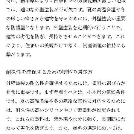
特に、栃木県のように四季折々の気候変動が激しい地域
では、適切な外壁塗装が不可欠です。夏の高温多湿や冬
冬の寒さに耐える塗料の特徴
の厳しい寒さから建物を守るためには、外壁塗装が重要
塗料の選び方における専門家のアドバイス
な防護壁となります。外壁塗装を定期的に行うことで、
長持ちする外壁塗装を実現するための塗料選び
建物の劣化を防ぎ、長持ちさせることができます。これ
の秘訣
により、住まいの美観だけでなく、資産価値の維持にも
耐久性に優れた塗料の種類
繋がります。
フッ素系塗料とシリコン系塗料の比較
防水性を高める塗料の選び方
耐久性を確保するための塗料の選び方
環境に配慮したエコ塗料の選定
外壁塗装の耐久性を確保するためには、塗料の選び方が
色選びのポイントと注意点
非常に重要です。まず考慮すべきは、栃木県の気候条件
専門家に相談する重要性
です。夏の高温多湿や冬の寒冷な気候に対応するために
は、耐久性の高いシリコンやフッ素塗料が推奨されま
栃木県で外壁塗装を長持ちさせるためのメンテ
す。これらの塗料は、紫外線や水分に強く、長期間にわ
ナンス方法
たって劣化を防ぎます。また、塗料の選定においては、
定期的なメンテナンスの重要性