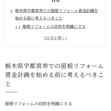
栃木県宇都宮市での屋根リフォーム資金計画を
始める前に考えるべきこと
屋根リフォームの目的を明確にする
宇都宮市特有の気候条件を理解する
現地調査による屋根の状態評価
過去のリフォーム事例を参考にする
資金計画に必要な情報収集
栃木県宇都宮市での屋根リフォーム
家族の意見を取り入れる
資金計画を始める前に考えるべきこ
屋根リフォームの資金計画成功の鍵を握る予算
と
設定の技術
実際の費用を把握するための方法
予算オーバーを防ぐための計画
屋根リフォームの目的を明確にする
資金調達の選択肢と活用法