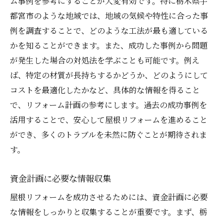
ム事例を参考にすることが大変有効です。特に栃木県宇
リフォーム後のメンテナンス計画
都宮市のような地域では、地域の気候や特性に合った事
環境に配慮した選択肢の検討
例を調査することで、どのような工法が最も適している
かを知ることができます。また、成功した事例から問題
資源の有効利用とリサイクル
が発生した場合の対処法を学ぶことも可能です。例え
成功する屋根リフォーム資金計画で耐久性と美
ば、特定の材質が長持ちするかどうか、どのようにして
観を両立させる
コストを最適化したかなど、具体的な情報を得ること
デザインと機能性のバランス
で、リフォーム計画の参考にします。過去の成功事例を
最新トレンドを取り入れる方法
活用することで、安心して屋根リフォームを進めること
長持ちする建材の選び方
ができ、多くのトラブルを未然に防ぐことが期待されま
美観を保つためのメンテナンス
す。
価値を高めるリフォームスタイル
資金計画に必要な情報収集
プロフェッショナルのアドバイス活用
屋根リフォームを成功させるためには、資金計画に必要
な情報をしっかりと収集することが重要です。まず、栃