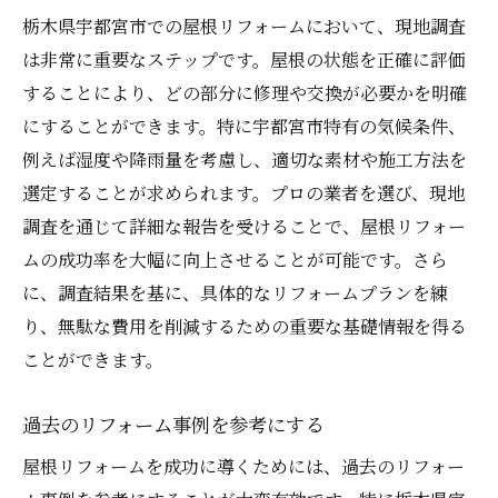
複数業者との相見積もりの実践
栃木県宇都宮市での屋根リフォームにおいて、現地調査
現地調査がもたらす屋根リフォーム資金計画の
は非常に重要なステップです。屋根の状態を正確に評価
透明性と正確性
することにより、どの部分に修理や交換が必要かを明確
現地調査の準備と実行方法
にすることができます。特に宇都宮市特有の気候条件、
調査結果を資金計画に反映する
例えば湿度や降雨量を考慮し、適切な素材や施工方法を
プロの視点を取り入れた評価
選定することが求められます。プロの業者を選び、現地
調査を通じて詳細な報告を受けることで、屋根リフォー
調査に基づくリスク管理
ムの成功率を大幅に向上させることが可能です。さら
写真とデータで情報を可視化
に、調査結果を基に、具体的なリフォームプランを練
調査レポートの読み解き方
り、無駄な費用を削減するための重要な基礎情報を得る
無駄を省いた屋根リフォーム資金計画で新しい
ことができます。
季節に備える
不要な支出を防ぐための戦略
過去のリフォーム事例を参考にする
長期的視点でのリフォーム計画
屋根リフォームを成功に導くためには、過去のリフォー
エネルギー効率を高める施策