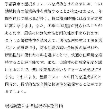
気候に適したリフォームデザイン
宇都宮市の屋根リフォームを成功させるためには、この
地域特有の気候条件を理解することが欠かせません。年
地元特有の問題に対応する方法
間を通じて降水量が多く、特に梅雨時期には湿度が非常
季節によるリフォーム適期の見極め
に高くなります。また、冬季には積雪が見られることが
耐久性を高めるための材料選定
あるため、屋根材には防水性と耐久性が求められます。
気候変動を考慮した将来設計
こうした気候特性を踏まえて、適切な屋根材と工法を選
エコリフォームの可能性を探る
ぶことが重要です。防水性能の高い金属製の屋根材や、
地元業者との連携で実現する効果的な屋根リフ
断熱性能に優れた材料を選ぶことで、快適な住環境を維
ォームの資金計画
持することが可能です。また、自治体の助成金制度を活
信頼できる業者の選び方
用することで、費用対効果の高いリフォームが実現でき
ます。これにより、屋根リフォームの目的を達成すると
地元ならではのサービスの活用
同時に、長期的な安全性と快適性を確保することができ
業者とのコミュニケーションの重要性
るでしょう。
円滑なプロジェクト管理の秘訣
地域密着型のサポートのメリット
現地調査による屋根の状態評価