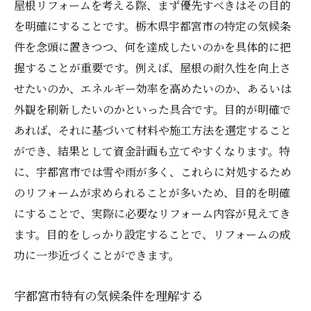
屋根リフォームを考える際、まず優先すべきはその目的
優先順位をつけた予算配分
を明確にすることです。栃木県宇都宮市の特定の気候条
予算内での材料選びのコツ
件を念頭に置きつつ、何を達成したいのかを具体的に把
長期的なメンテナンス費用を考慮する
握することが重要です。例えば、屋根の耐久性を向上さ
せたいのか、エネルギー効率を高めたいのか、あるいは
資金計画で差がつく！屋根リフォームの費用対
外観を刷新したいのかといった具合です。目的が明確で
効果を高める方法
あれば、それに基づいて材料や施工方法を選定すること
高効率な材料と工法の選定
ができ、結果として資金計画も立てやすくなります。特
専門家の意見を活用する
に、宇都宮市では雪や雨が多く、これらに対処するため
リフォームで価値を高めるアイデア
のリフォームが求められることが多いため、目的を明確
見積もり比較でコスト削減
にすることで、実際に必要なリフォーム内容が見えてき
保証制度の活用で安心感を得る
ます。目的をしっかり設定することで、リフォームの成
未来のランニングコストを見据えた選択
功に一歩近づくことができます。
宇都宮市の気候を考慮した屋根リフォーム資金
宇都宮市特有の気候条件を理解する
計画の重要性