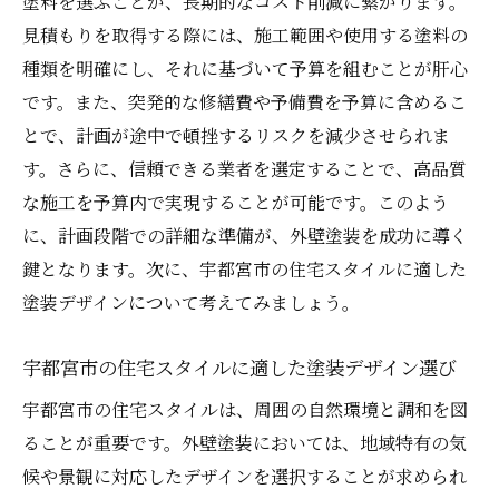
塗料を選ぶことが、長期的なコスト削減に繋がります。
外壁の状態を評価するためのチェック項目
見積もりを取得する際には、施工範囲や使用する塗料の
外壁塗装における劣化のサインを見逃さな
種類を明確にし、それに基づいて予算を組むことが肝心
い方法
です。また、突発的な修繕費や予備費を予算に含めるこ
下地処理の必要性とその対応策
とで、計画が途中で頓挫するリスクを減少させられま
す。さらに、信頼できる業者を選定することで、高品質
外壁塗装のタイミングを見極める
な施工を予算内で実現することが可能です。このよう
宇都宮市特有の外壁問題に対応する準備
に、計画段階での詳細な準備が、外壁塗装を成功に導く
宇都宮市の気候に合った外壁塗装の塗料選びの
鍵となります。次に、宇都宮市の住宅スタイルに適した
コツ
塗装デザインについて考えてみましょう。
宇都宮市の気候条件に適した塗料の種類
耐候性の高い塗料の選び方
宇都宮市の住宅スタイルに適した塗装デザイン選び
外壁塗装における色選びのポイント
宇都宮市の住宅スタイルは、周囲の自然環境と調和を図
UVカットと断熱性能のある塗料
ることが重要です。外壁塗装においては、地域特有の気
塗料メーカーの比較と選定基準
候や景観に対応したデザインを選択することが求められ