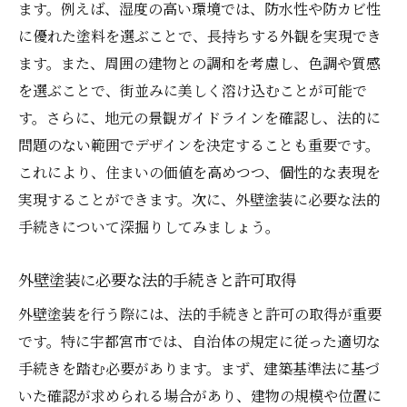
エコフレンドリーな塗料の選択肢
ます。例えば、湿度の高い環境では、防水性や防カビ性
に優れた塗料を選ぶことで、長持ちする外観を実現でき
外壁塗装のプロが教える業者選びで失敗しない
ます。また、周囲の建物との調和を考慮し、色調や質感
方法
を選ぶことで、街並みに美しく溶け込むことが可能で
信頼できる業者を見極めるためのチェック
す。さらに、地元の景観ガイドラインを確認し、法的に
リスト
問題のない範囲でデザインを決定することも重要です。
外壁塗装業者の選び方とその基準
これにより、住まいの価値を高めつつ、個性的な表現を
契約時に注意すべき事項と確認ポイント
実現することができます。次に、外壁塗装に必要な法的
業者の過去の施工事例を確認する方法
手続きについて深掘りしてみましょう。
見積もり比較のポイントと注意点
アフターサービスを充実させる業者選定の
外壁塗装に必要な法的手続きと許可取得
コツ
外壁塗装を行う際には、法的手続きと許可の取得が重要
外壁塗装の施工プロセスを理解する重要性と注
です。特に宇都宮市では、自治体の規定に従った適切な
意点
手続きを踏む必要があります。まず、建築基準法に基づ
外壁塗装の一般的な施工手順を理解する
いた確認が求められる場合があり、建物の規模や位置に