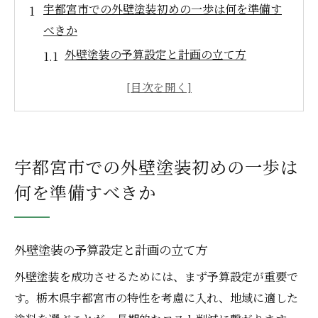
宇都宮市での外壁塗装初めの一歩は何を準備す
べきか
外壁塗装の予算設定と計画の立て方
宇都宮市の住宅スタイルに適した塗装デザ
イン選び
外壁塗装に必要な法的手続きと許可取得
塗装前に知っておくべき住宅の劣化診断方
宇都宮市での外壁塗装初めの一歩は
法
何を準備すべきか
材料と工具の準備リスト
外壁塗装を始める前に家族と相談すべきポ
イント
外壁塗装の予算設定と計画の立て方
失敗しない外壁塗装のための事前チェックポイ
外壁塗装を成功させるためには、まず予算設定が重要で
ント
す。栃木県宇都宮市の特性を考慮に入れ、地域に適した
外壁塗装に必要な現地調査の重要性