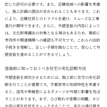
応じた許可が必要です。また、近隣地域への影響を考慮
施工中に家主が確認すべきポイント
し、施工計画の提出が求められることもあります。これ
施工後のチェックリストとその重要性
により、近隣住民とのトラブルを避け、スムーズな工事
施工中の雨天時の対策とスケジュール管理
進行が期待できます。さらに、外壁塗装の内容によって
施工スタッフとのコミュニケーション方法
は、文化財保護法の対象となる場合もあるため、事前に
外壁塗装の品質保証について
市役所や関連機関への確認も不可欠です。これらの法的
宇都宮市特有の外壁塗装のトラブルとその回避
手続きを理解し、正しい手順を踏むことで、安心して外
法
壁塗装を進めることができるでしょう。
宇都宮市でよくある外壁塗装トラブル事例
塗装前に知っておくべき住宅の劣化診断方法
トラブルを未然に防ぐための注意点
外壁の剥がれやひび割れ対策
外壁塗装を成功させるためには、施工前に住宅の劣化診
断を行うことが重要です。宇都宮市の気候特性を考慮す
湿気やカビの問題を解決する方法
ると、湿気や寒暖差によるダメージが外壁に影響を及ぼ
トラブル発生時の適切な対応方法
すことがあります。まず、ひび割れや塗膜の剥離、カビ
アフターケアと保証を活用するコツ
や苔の発生状況をチェックすることで、劣化の進行度を