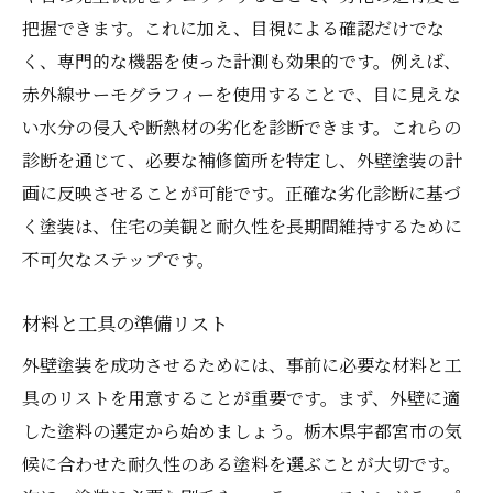
外壁塗装後のメンテナンスで美観と耐久性を長
把握できます。これに加え、目視による確認だけでな
持ちさせる
く、専門的な機器を使った計測も効果的です。例えば、
定期的なメンテナンスの重要性とその方法
赤外線サーモグラフィーを使用することで、目に見えな
外壁塗装を長持ちさせるためのコツ
い水分の侵入や断熱材の劣化を診断できます。これらの
美観を維持するためのクリーニング方法
診断を通じて、必要な補修箇所を特定し、外壁塗装の計
劣化の早期発見と対策法
画に反映させることが可能です。正確な劣化診断に基づ
く塗装は、住宅の美観と耐久性を長期間維持するために
外壁塗装後の点検項目とスケジュール
不可欠なステップです。
外壁の定期点検サービスを利用する利点
プロの視点から見る外壁塗装の将来を見据えた
材料と工具の準備リスト
選択肢
外壁塗装を成功させるためには、事前に必要な材料と工
今後の外壁塗装技術の進化予測
具のリストを用意することが重要です。まず、外壁に適
サステナブルな外壁塗装の選択肢
した塗料の選定から始めましょう。栃木県宇都宮市の気
最新のトレンドを取り入れたデザイン
候に合わせた耐久性のある塗料を選ぶことが大切です。
外壁塗装の新技術とその可能性