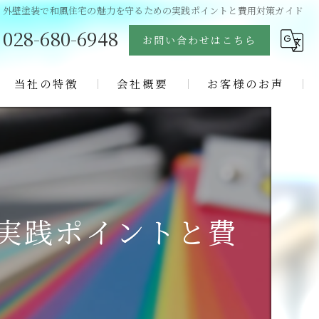
外壁塗装で和風住宅の魅力を守るための実践ポイントと費用対策ガイド
028-680-6948
お問い合わせはこちら
当社の特徴
会社概要
お客様のお声
塗り替え
よくある質問
リフォーム
ブログ
屋根
コラム
実践ポイントと費
コロニアル
サイディング