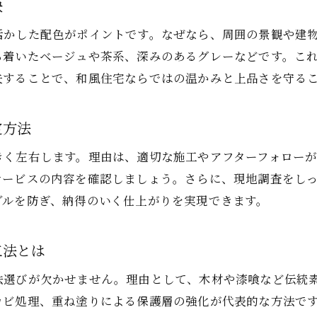
訣
外壁塗装で失敗しないための業者選び基準
活かした配色がポイントです。なぜなら、周囲の景観や建
仕上がりの差が出る外壁塗装の工程管理とは
ち着いたベージュや茶系、深みのあるグレーなどです。こ
和風住宅らしい外壁塗装の質感を出す方法
夫することで、和風住宅ならではの温かみと上品さを守る
外壁塗装後の保証やサポート内容を確認しよう
外壁塗装の仕上がりを長持ちさせるメンテナンス
定方法
外壁塗装で起こりやすいトラブルと回避策
きく左右します。理由は、適切な施工やアフターフォロー
費用も安心な和風住宅の外壁塗装対策
サービスの内容を確認しましょう。さらに、現地調査をし
外壁塗装費用を抑える和風住宅の見積もり術
ブルを防ぎ、納得のいく仕上がりを実現できます。
和風住宅の外壁塗装でコストパフォーマンスを高め
外壁塗装の相場と追加費用の見極めポイント
工法とは
外壁塗装で使える補助金や助成制度の活用法
法選びが欠かせません。理由として、木材や漆喰など伝統
和風住宅の外壁塗装費用に関する注意点
カビ処理、重ね塗りによる保護層の強化が代表的な方法で