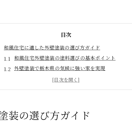
目次
和風住宅に適した外壁塗装の選び方ガイド
和風住宅外壁塗装の塗料選びの基本ポイント
外壁塗装で栃木県の気候に強い家を実現
外壁塗装で和風の趣を守る色選びの秘訣
栃木県の外壁塗装で失敗しない業者選定方法
外壁塗装で和風住宅の耐久性を高める工法とは
外壁塗装で和風住宅の美観を保つチェック項目
塗装の選び方ガイド
宇都宮市で和風住宅の外壁塗装を成功させるコツ
宇都宮市の外壁塗装で重視すべき和風の特長