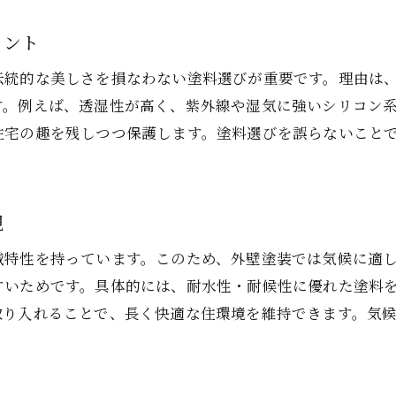
外壁塗装で地域の気候に適した施工法の選び方
イント
和風住宅の外壁塗装で耐久性を長持ちさせる工夫
伝統的な美しさを損なわない塗料選びが重要です。理由は
外壁塗装の見積もり比較で納得の施工を叶える
す。例えば、透湿性が高く、紫外線や湿気に強いシリコン
信頼できる宇都宮の外壁塗装業者を見極める方法
住宅の趣を残しつつ保護します。塗料選びを誤らないこと
外壁塗装後のアフターケアとサポートの重要性
外観を守る和風住宅の外壁塗装実践ポイント
外壁塗装で和風住宅の外観美を長く保つ方法
現
ひび割れや汚れを防ぐ外壁塗装の実践術
域特性を持っています。このため、外壁塗装では気候に適
和風住宅に合う外壁塗装の色と質感の選定コツ
すいためです。具体的には、耐水性・耐候性に優れた塗料
栃木県の外壁塗装で重視すべき下地処理の要点
取り入れることで、長く快適な住環境を維持できます。気
外壁塗装の際の近隣配慮と施工マナーについて
長期的な外壁メンテナンスのポイントと注意点
失敗しない和風外壁塗装の仕上がり術