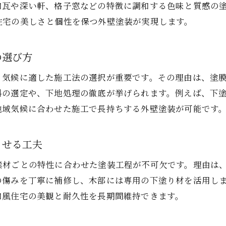
和瓦や深い軒、格子窓などの特徴に調和する色味と質感の
和風住宅外壁塗装の実例から選ぶ色や素材の傾向
住宅の美しさと個性を保つ外壁塗装が実現します。
外壁塗装経験者の声から得たリアルなアドバイス
納得のコストで叶える和風外壁塗装の極意
の選び方
外壁塗装でコストと品質を両立させる方法
、気候に適した施工法の選択が重要です。その理由は、塗
和風住宅の外壁塗装で後悔しないポイントとは
料の選定や、下地処理の徹底が挙げられます。例えば、下
外壁塗装の料金交渉で納得の費用を実現するコツ
地域気候に合わせた施工で長持ちする外壁塗装が可能です
和風住宅らしさを活かす外壁塗装の工夫
外壁塗装後のメンテナンスと費用節約術
させる工夫
外壁塗装の見積もり比較で満足度を高める選び方
素材ごとの特性に合わせた塗装工程が不可欠です。理由は
の傷みを丁寧に補修し、木部には専用の下塗り材を活用し
和風住宅の美観と耐久性を長期間維持できます。