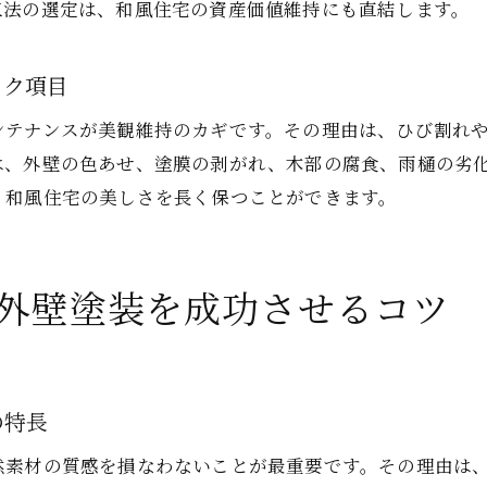
外壁塗装で費用対効果を最大化する交渉術
工法の選定は、和風住宅の資産価値維持にも直結します。
外壁塗装で和風住宅の魅力を長持ちさせる秘訣
ック項目
和風住宅の外壁塗装で魅力を引き出す工法の選択
外壁塗装のメンテナンスで長寿命を実現する方法
ンテナンスが美観維持のカギです。その理由は、ひび割れ
外壁塗装による和風住宅の資産価値維持のポイント
は、外壁の色あせ、塗膜の剥がれ、木部の腐食、雨樋の劣
、和風住宅の美しさを長く保つことができます。
和風住宅の外壁塗装で周囲と調和するデザイン術
外壁塗装の定期点検で劣化を早期発見するコツ
外壁塗装後の快適な住まいを守る生活習慣
外壁塗装を成功させるコツ
宇都宮市で和風住宅の塗装事例から学ぶポイント
宇都宮市の外壁塗装事例に学ぶ和風住宅の工夫
和風住宅外壁塗装のビフォーアフターで実感する違
の特長
宇都宮市の気候に適した外壁塗装事例の特徴
外壁塗装事例から見る失敗と成功のポイント
然素材の質感を損なわないことが最重要です。その理由は