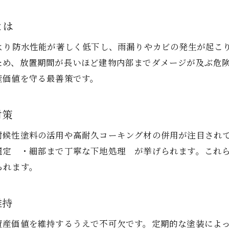
相談しやすい屋根塗装業者の特徴と選び方
とは
屋根塗装と予防対策で安心な暮らしを実現
屋根塗装と予防策で叶う安心な住まいづくり
より防水性能が著しく低下し、雨漏りやカビの発生が起こ
ため、放置期間が長いほど建物内部までダメージが及ぶ危
助成金活用で屋根塗装の不安を解消する方法
産価値を守る最善策です。
屋根塗装の予防対策が家計と安全を守る理由
長持ちする屋根塗装のメンテナンス事例紹介
対策
外壁塗装と屋根塗装の同時施工で得られる効果
屋根塗装で快適な暮らしを継続する秘訣
耐候性塗料の活用や高耐久コーキング材の併用が注目され
選定 ・細部まで丁寧な下地処理 が挙げられます。これ
られます。
維持
資産価値を維持するうえで不可欠です。定期的な塗装によ