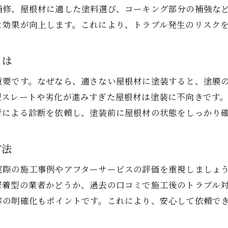
口コミで見抜く屋根塗装の悪質業者対策
補修、屋根材に適した塗料選び、コーキング部分の補強な
外壁塗装の悪質業者リストから学ぶ注意点
と効果が向上します。これにより、トラブル発生のリスク
屋根塗装で信頼できる業者選びの基準とは
助成金サポート体制がある業者の特徴
とは
契約前に確認したい屋根塗装のトラブル防止策
重要です。なぜなら、適さない屋根材に塗装すると、塗膜
屋根塗装で後悔しないための見積もり比較術
型スレートや劣化が進みすぎた屋根材は塗装に不向きです
外壁と屋根塗装の助成金制度を徹底解説
者による診断を依頼し、塗装前に屋根材の状態をしっかり
宇都宮市の外壁塗装助成金と屋根塗装の違い
外壁塗装と屋根塗装の補助金申請の流れ
方法
助成金で屋根塗装の費用を抑えるポイント
実際の施工事例やアフターサービスの評価を重視しましょ
外壁塗装助成金の申請条件と必要書類一覧
密着型の業者かどうか、過去の口コミで施工後のトラブル
助成金対象となる屋根塗装工事の特徴とは
容の明確化もポイントです。これにより、安心して依頼で
外壁と屋根塗装の助成金活用事例と注意点