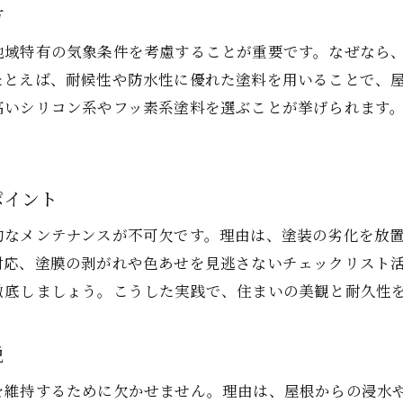
方
宇都宮市で注目される屋根塗装の予防対策
地域特有の気象条件を考慮することが重要です。なぜなら
屋根塗装の予防策と住まいの資産価値維持
たとえば、耐候性や防水性に優れた塗料を用いることで、
助成金を活用した屋根塗装の予防事例紹介
高いシリコン系やフッ素系塗料を選ぶことが挙げられます
地域で評価される屋根塗装の選び方ガイド
助成金活用で賢く屋根塗装を行う方法
宇都宮市の屋根塗装助成金の最新情報まとめ
ポイント
屋根塗装の助成金申請条件と流れを解説
的なメンテナンスが不可欠です。理由は、塗装の劣化を放
費用負担を抑える屋根塗装の賢い助成金活用
対応、塗膜の剥がれや色あせを見逃さないチェックリスト活
外壁塗装や屋根塗装の補助金制度の比較
徹底しましょう。こうした実践で、住まいの美観と耐久性
助成金申請で注意すべき屋根塗装のポイント
屋根塗装と助成金で家計に優しいリフォーム
説
悪質業者を避ける屋根塗装選びの新常識
を維持するために欠かせません。理由は、屋根からの浸水