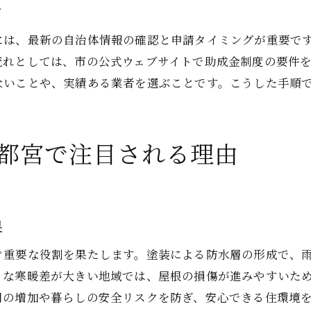
屋根塗装のタイミングを逃さないためのチェックポイン
ツ
屋根塗装の最適なタイミングを見極める方法
には、最新の自治体情報の確認と申請タイミングが重要で
劣化症状から分かる屋根塗装の必要サイン
流れとしては、市の公式ウェブサイトで助成金制度の要件
定期点検で屋根塗装の予防効果を高めるコツ
ないことや、実績ある業者を選ぶことです。こうした手順
塗装してはいけない屋根材の確認ポイント
外壁と同時に屋根塗装を検討するメリット
都宮で注目される理由
屋根塗装を長持ちさせるメンテナンス習慣
宇都宮市で信頼できる施工業者を見極めるコツ
口コミで選ぶ宇都宮市の屋根塗装業者
果
屋根塗装の見積もり比較で信頼度を判断
助成金申請をサポートする業者の見分け方
ぐ重要な役割を果たします。塗装による防水層の形成で、
実績重視で選ぶ屋根塗装施工会社の選択基準
うな寒暖差が大きい地域では、屋根の損傷が進みやすいた
用の増加や暮らしの安全リスクを防ぎ、安心できる住環境
悪質業者を避ける屋根塗装の問い合わせ方法