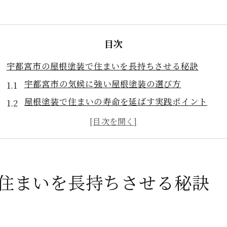
目次
宇都宮市の屋根塗装で住まいを長持ちさせる秘訣
宇都宮市の気候に強い屋根塗装の選び方
屋根塗装で住まいの寿命を延ばす実践ポイント
屋根塗装の必要性と予防策の基本を解説
塗装してはいけない屋根材の見分け方とは
口コミで選ぶ屋根塗装業者のチェック方法
屋根塗装と外壁塗装の助成金活用のコツ
住まいを長持ちさせる秘訣
屋根塗装の予防策が宇都宮で注目される理由
屋根塗装で雨漏りや劣化を防ぐ予防効果
外壁塗装を20年放置した場合のリスクとは