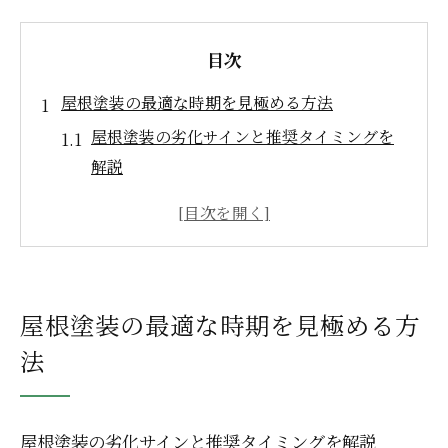
目次
屋根塗装の最適な時期を見極める方法
屋根塗装の劣化サインと推奨タイミングを
解説
栃木県宇都宮市の気候と屋根塗装時期の関
係性
屋根塗装の適切な周期を知るためのポイン
ト
屋根塗装の最適な時期を見極める方
外壁塗装との違いから見る屋根塗装の目安
法
見逃しやすい屋根塗装の時期の見分け方
宇都宮市で安心できる屋根塗装の選び方
屋根塗装で重視すべき業者選定の基準とは
屋根塗装の劣化サインと推奨タイミングを解説