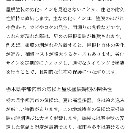
宇都宮市の屋根塗装で信頼できる相談先の
屋根塗装の劣化サインを見逃さないことが、住宅の耐久
探し方
性維持に直結します。主な劣化サインは、塗膜のはがれ
口コミを活用した屋根塗装業者の見極め術
や色あせ、カビやコケの発生、雨漏りの兆候などです。
屋根塗装の実績や施工事例の確認ポイント
これらが現れた際は、早めの屋根塗装が推奨されます。
屋根塗装見積もり時に質問したい重要事項
例えば、塗膜の剥がれを放置すると、屋根材自体の劣化
が進み、補修コストが増大するケースもあります。劣化
外壁塗装と屋根塗装を比較して納得の判断を
サインを定期的にチェックし、適切なタイミングで塗装
外壁塗装と屋根塗装の違いと役割を整理す
を行うことで、長期的な住宅の保護につながります。
る
屋根塗装と同時施工のメリット・デメリッ
栃木県宇都宮市の気候と屋根塗装時期の関係性
ト
栃木県宇都宮市の気候は、夏は高温多湿、冬は冷え込み
外壁塗装と屋根塗装で費用が変わる理由を
が厳しい特徴があります。この地域特有の気候は屋根塗
解説
装の時期選びに大きく影響します。塗装には春や秋の安
屋根塗装と外壁塗装の適正なタイミング比
定した気温と湿度が最適であり、梅雨や冬季は避けるの
較