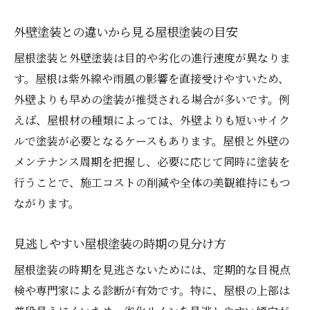
外壁塗装口コミと屋根塗装の失敗しない選
び方
外壁塗装との違いから見る屋根塗装の目安
屋根塗装の評判を深掘りして安心を得る方
屋根塗装と外壁塗装は目的や劣化の進行速度が異なりま
法
す。屋根は紫外線や雨風の影響を直接受けやすいため、
口コミ評価が高い屋根塗装の共通点を解説
外壁よりも早めの塗装が推奨される場合が多いです。例
悪質業者を避けて屋根塗装を成功させる秘訣
えば、屋根材の種類によっては、外壁よりも短いサイク
屋根塗装で注意したい悪質業者の見分け方
ルで塗装が必要となるケースもあります。屋根と外壁の
メンテナンス周期を把握し、必要に応じて同時に塗装を
外壁塗装で話題の悪質業者リストを事前確
行うことで、施工コストの削減や全体の美観維持にもつ
認
ながります。
屋根塗装の契約前に重要なチェックポイン
ト
見逃しやすい屋根塗装の時期の見分け方
トラブルを防ぐための屋根塗装業者選び
屋根塗装の時期を見逃さないためには、定期的な目視点
屋根塗装の誠実な業者を選ぶための質問例
検や専門家による診断が有効です。特に、屋根の上部は