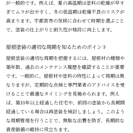
が一般的です。例えば、夏の高温期は塗料の乾燥が早す
外壁塗装と屋根塗装どちらを優先すべきか
ぎてムラが出やすく、冬の低温期は乾燥不良のリスクが
助成金活用で屋根塗装費用を賢く抑えるコツ
高まります。宇都宮市の気候に合わせて時期を選ぶこと
屋根塗装の助成金情報を活用するための流
で、塗装の仕上がりと耐久性が格段に向上します。
れ
屋根塗装の適切な周期を知るためのポイント
宇都宮市で使える屋根塗装助成金の条件解
説
屋根塗装の適切な周期を把握するには、屋根材の種類や
屋根塗装助成金申請に必要な書類と注意点
築年数、過去のメンテナンス履歴を確認することが重要
屋根塗装費用を抑えるための賢い見積もり
です。一般的に、屋根材や塗料の特性によって周期は異
術
なりますが、定期的な点検と専門業者のアドバイスを受
けることで最適なタイミングを見極められます。例え
外壁塗装と屋根塗装助成金の併用ポイント
ば、築10年以上経過した住宅や、前回の塗装から長期間
口コミから考える屋根塗装の信頼ポイント
経過している場合は再塗装を検討しましょう。このよう
屋根塗装の信頼性を口コミで見極めるコツ
な周期管理を行うことで、無駄な出費を防ぎ、長期的な
口コミから見る屋根塗装業者の対応力とは
資産価値の維持に役立ちます。