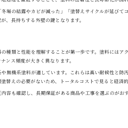
外壁塗装の耐久年数が変わる塗料選び
「冬場の結露やカビが減った」「塗替えサイクルが延びて
外壁塗装と塗料の相性が持続性を左右する
択が、長持ちする外壁の鍵となります。
栃木県宇都宮市で補助金を賢く活用する方法
外壁塗装で補助金を活用するための条件
宇都宮市の外壁塗装補助金申請の流れ
外壁塗装と併用できる補助金の活用例
料の種類と性能を理解することが第一歩です。塗料にはア
テナンス頻度が大きく異なります。
外壁塗装で費用を抑える補助金のポイント
外壁塗装補助金の最新情報と注意点
系や無機系塗料が適しています。これらは高い耐候性と防
間塗替えの必要がないため、トータルコストで見ると経済
外壁塗装の耐久性向上に役立つ注意点
外壁塗装の耐久性を保つメンテナンス法
証内容も確認し、長期保証がある商品や工事を選ぶのがお
外壁塗装でトラブルを防ぐ事前準備の重要性
外壁塗装の耐久年数を延ばすための対策
外壁塗装で見落としがちな注意ポイント