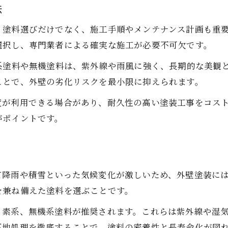
法
外壁塗装の長期保証と信頼性の見分け方
、塗料選びだけでなく、施工手順やメンテナンス計画も重
外壁塗装選びで重視すべきチェック項目
選択し、専門業者による確実な施工が必要不可欠です。
20年以上持続する外壁塗装のポイントとは
系塗料や無機塗料は、紫外線や雨風に強く、長期的な美観
外壁塗装で20年以上維持するための秘訣
ことで、外壁の劣化リスクを最小限に抑えられます。
耐久性アップに欠かせない外壁塗装の条件
度が利用できる場合があり、耐久性の高い塗装工事をコス
外壁塗装で長期安心を得る選び方のコツ
がポイントです。
外壁塗装の耐候性を高める下地処理の重要性
外壁塗装で長寿命を実現する塗料の特長
外壁塗装を長持ちさせるための塗料比較
て降雨や積雪といった気候変化が激しいため、外壁塗装に
外壁塗装の耐久性を比較して選ぶポイント
を兼ね備えた塗料を選ぶことです。
長持ちする外壁塗装の塗料種類と特徴
ッ素系、無機系塗料が推奨されます。これらは紫外線や湿
外壁塗装で人気の高耐久塗料を徹底比較
下地処理を徹底することで、塗料の密着性と長寿命化が図