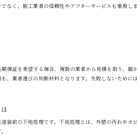
外壁塗装の施工前後で確認すべきこと
けでなく、施工業者の信頼性やアフターサービスも重視し
長期保証を希望する場合、複数の業者から見積を取り、細
無も、業者選びの判断材料となります。失敗しないために
とは
は塗装前の下地処理です。下地処理とは、外壁の汚れやカ
す。