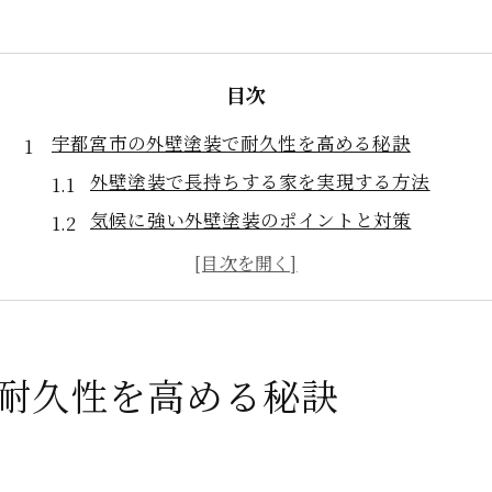
目次
宇都宮市の外壁塗装で耐久性を高める秘訣
外壁塗装で長持ちする家を実現する方法
気候に強い外壁塗装のポイントと対策
耐久性に優れた外壁塗装の基本知識
外壁塗装で後悔しない選び方の秘訣
外壁塗装の耐久性を左右する下地処理とは
持続力に優れた外壁塗装の選び方を解説
耐久性を高める秘訣
外壁塗装の持続力を見極める重要ポイント
耐久性重視の外壁塗装素材比較と選び方
失敗しない外壁塗装の選定基準を解説