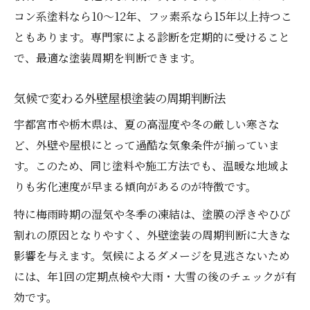
断
コン系塗料なら10～12年、フッ素系なら15年以上持つこ
ともあります。専門家による診断を定期的に受けること
見逃さない外壁屋根塗装の劣化の兆候とは
で、最適な塗装周期を判断できます。
補助金や助成金も活用できる外壁屋根塗装のす
すめ
気候で変わる外壁屋根塗装の周期判断法
外壁屋根塗装で使える補助金や助成金の基
宇都宮市や栃木県は、夏の高湿度や冬の厳しい寒さな
礎
ど、外壁や屋根にとって過酷な気象条件が揃っていま
宇都宮市の外壁屋根塗装助成制度の活用法
す。このため、同じ塗料や施工方法でも、温暖な地域よ
外壁屋根塗装の費用を抑える補助金情報
りも劣化速度が早まる傾向があるのが特徴です。
外壁屋根塗装と助成金申請の注意点まとめ
特に梅雨時期の湿気や冬季の凍結は、塗膜の浮きやひび
栃木県の外壁屋根塗装助成金利用のポイン
割れの原因となりやすく、外壁塗装の周期判断に大きな
ト
影響を与えます。気候によるダメージを見逃さないため
外壁塗装の悪質業者を避けるための見分け方
には、年1回の定期点検や大雨・大雪の後のチェックが有
外壁屋根塗装で悪質業者を見抜くポイント
効です。