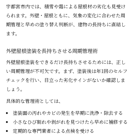
口コミや評判で外壁屋根塗装業者を比較
宇都宮市内では、積雪や霜による屋根材の劣化も見受け
外壁屋根塗装のトラブルを防ぐ業者選び術
られます。外壁・屋根ともに、気象の変化に合わせた周
外壁屋根塗装業者の契約前チェックリスト
期管理と早めの塗り替え判断が、建物の長持ちに直結し
外壁屋根塗装で悪質業者に騙されない方法
ます。
宇都宮市で失敗しない外壁屋根塗装の進め方ガ
外壁屋根塗装を長持ちさせる周期管理術
イド
外壁屋根塗装を成功に導く相談と見積もり
外壁屋根塗装をできるだけ長持ちさせるためには、正し
法
い周期管理が不可欠です。まず、塗装後は年1回のセルフ
宇都宮市で信頼できる外壁屋根塗装業者選
チェックを行い、目立った劣化サインがないか確認しま
び
しょう。
外壁屋根塗装の契約から施工までの流れ解
具体的な管理術としては、
説
塗装面の汚れやカビの発生を早期に洗浄・除去する
外壁屋根塗装の進め方と注意点を徹底解説
小さなひび割れや剥がれを見つけたら早めに補修する
外壁屋根塗装の見積もり比較で失敗回避す
定期的な専門業者による点検を受ける