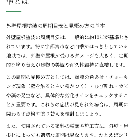
準とは
宇都宮市の気候に合う外壁屋根塗装時期
外壁屋根塗装の最適タイミングと判断材料
梅雨や冬を避けた外壁屋根塗装のタイミン
外壁屋根塗装の周期目安と見極め方の基本
グ
外壁屋根塗装の周期目安は、一般的に約10年が基準とさ
気温と湿度で見る外壁屋根塗装のベスト時
れています。特に宇都宮市など四季がはっきりしている
期
地域では、外壁や屋根が受けるダメージも大きく、定期
宇都宮市で選ぶ外壁屋根塗装の施工時期
的な塗り替えが建物の美観や耐久性維持に直結します。
劣化サインから分かる外壁屋根塗装の必要性
この周期の見極め方としては、塗膜の色あせ・チョーキ
外壁屋根塗装が必要な劣化サインの見極め
ング現象（壁を触ると白い粉がつく）・ひび割れ・カビ
方
や藻の発生など、具体的な劣化サインをチェックするこ
チョーキング現象から見る外壁屋根塗装時
とが重要です。これらの症状が見られた場合は、周期に
期
関わらず点検や塗り替えを検討しましょう。
ひび割れや色あせは外壁屋根塗装のサイン
また、使用されている塗料の種類や施工方法、外壁・屋
外壁屋根塗装のタイミングを劣化症状で判
根材によっても適切な周期は異なります。たとえばシリ