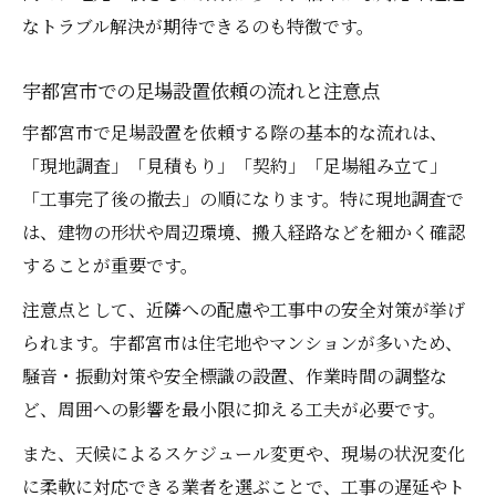
信頼できる足場組み立て業者が重視する安
なトラブル解決が期待できるのも特徴です。
全対策
安全重視の業者選びで工事トラブルを防ぐ
宇都宮市での足場設置依頼の流れと注意点
秘訣
宇都宮市で足場設置を依頼する際の基本的な流れは、
現場対応力に優れた足場組み立て会社の見
「現地調査」「見積もり」「契約」「足場組み立て」
極め方
「工事完了後の撤去」の順になります。特に現地調査で
足場組み立てで安全と品質を両立するポイ
は、建物の形状や周辺環境、搬入経路などを細かく確認
ント
することが重要です。
住宅改修工事を支える足場組み立ての基本
注意点として、近隣への配慮や工事中の安全対策が挙げ
住宅改修に最適な足場組み立て方法と流れ
られます。宇都宮市は住宅地やマンションが多いため、
足場設置が住宅工事の効率と安全に果たす
騒音・振動対策や安全標識の設置、作業時間の調整な
役割
ど、周囲への影響を最小限に抑える工夫が必要です。
足場組み立てで重視される現場調査のポイ
また、天候によるスケジュール変更や、現場の状況変化
ント
に柔軟に対応できる業者を選ぶことで、工事の遅延やト