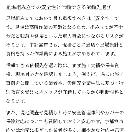
栃木県宇都宮市の足場組み立て注意点を解説
足場組み立ての安全性と信頼できる依頼先選び
足場組み立ての際に確認したい現地調査の
足場組み立てにおいて最も重視すべきは「安全性」で
重要性
す。足場は高所作業の基盤となるため、組み立てが不十
安全確保と工期短縮を実現する足場組み立
分だと転落や倒壊といった重大事故につながるリスクが
てのコツ
あります。宇都宮市でも、現場ごとに適切な足場設計と
足場設置工事で見落としがちな注意事項と
資格を持った作業員による施工が求められています。
は
信頼できる依頼先を選ぶ際は、まず施工実績や保有資
宇都宮市特有の環境に配慮した足場組み立
格、現場対応力を確認しましょう。例えば、過去の施工
てポイント
事例を公開している業者や、労働安全衛生法に基づく特
足場組み立て中の周辺住民への配慮ポイン
別教育を受けたスタッフが在籍しているかが判断材料と
ト
なります。
安全重視で選ぶ足場組み立て業者の特徴
また、現地調査や見積もり時に安全管理体制や万が一の
足場組み立てにおける安全管理体制のチェ
保険対応についても質問しておくと安心です。宇都宮市
ック方法
内では地元に根ざした業者が多く、細やかな対応や迅速