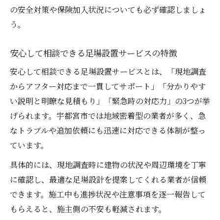
の安全対策や保険加入状況についても必ず確認しましょ
足場設置と業者選びで失敗しないための秘訣
う。
足場組み立て業者選びで比較すべきポイン
ト
安心して相談できる足場設置サービスの特徴
見積もりや相談がしやすい足場設置業者の
安心して相談できる足場設置サービスとは、「現地調査
特徴
からアフター対応まで一貫してサポート」「分かりやす
足場組み立て工事の契約前に確認したい項
い説明と明瞭な見積もり」「緊急時の対応力」の3つが挙
目
げられます。宇都宮市では地域密着型の業者が多く、急
信頼できる足場組み立て業者の見極め方
なトラブルや追加依頼にも迅速に対応できる体制が整っ
足場設置でトラブルを避けるための対策と
ています。
は
具体的には、現地調査時に建物の状況や周辺環境を丁寧
に確認し、最適な足場設計を提案してくれる業者が信頼
できます。施工中も進捗状況や注意事項を逐一報告して
もらえると、施主側の不安も軽減されます。