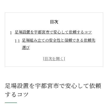
目次
足場設置を宇都宮市で安心して依頼するコツ
足場組み立ての安全性と信頼できる依頼先
選び
宇都宮市での足場設置依頼の流れと注意点
足場組み立て業者の選定で失敗しないため
に
安心して相談できる足場設置サービスの特
足場設置を宇都宮市で安心して依頼
徴
するコツ
足場組み立てを依頼する際の地元業者比較
ポイント