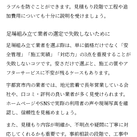
住宅リフォーム向け足場組み立ての注意点
ラブルを防ぐことができます。見積もり段階で工程や追
足場組み立てで工期短縮につなげる工夫と
加費用についても十分に説明を受けましょう。
は
足場組み立て業者の選定で失敗しないために
現地調査から始める足場設置の進め方ガイド
足場組み立て業者を選ぶ際は、単に価格だけでなく「安
足場組み立て前の現地調査で押さえるべき
全管理」「施工実績」「対応力」の3点を重視することが
項目
失敗しないコツです。安さだけで選ぶと、施工の質やア
現地調査が安全な足場設置に欠かせない理
フターサービスに不安が残るケースもあります。
由
足場組み立ての見積もり精度を高めるポイ
宇都宮市内の業者では、地元密着で長年営業している会
ント
社や、口コミ・評判の良い業者が多く見受けられます。
ホームページやSNSで実際の利用者の声や現場写真を確
スムーズな工事進行を実現する現地調査の
認し、信頼性を見極めましょう。
流れ
現地調査から施工までの足場設置スケジュ
また、見積もり内容が明確か、不明点や疑問に丁寧に対
ール
応してくれるかも重要です。事前相談の段階で、工事中