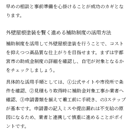
る方法
早めの相談と事前準備を心掛けることが成功のカギとな
悪質業者リストに載る外壁屋根塗装業者の
ります。
傾向
外壁屋根塗装を賢く進める補助制度の活用方法
外壁屋根塗装契約前に必ず確認すべき事項
塗料選びで差がつく外壁屋根塗装の成功ポイン
補助制度を活用して外壁屋根塗装を行うことで、コスト
ト
を抑えつつ高品質な仕上がりを目指せます。まずは宇都
宮市の助成金制度の詳細を確認し、自宅が対象となるか
外壁屋根塗装で選ばれる塗料とその違い
をチェックしましょう。
アステックペイントと日本ペイントを徹底
比較
具体的な活用手順としては、①公式サイトや市役所で条
外壁屋根塗装で塗料の性能を重視すべき理
件を確認、②見積もり取得時に補助金対象工事か業者へ
由
確認、③申請書類を揃えて着工前に手続き、の3ステップ
が基本です。申請書の記入ミスや提出漏れは不支給の原
外壁屋根塗装の塗料選びで失敗しないため
因になるため、業者と連携して慎重に進めることがポイ
に
ントです。
外壁屋根塗装におすすめの塗料選定ポイン