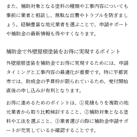
ト
また、補助対象となる塗料の種類や工事内容についても
事前に業者と相談し、無駄な出費やトラブルを防ぎまし
色選びで後悔しない外壁屋根塗装のコツ
ょう。経験豊富な地元業者を選ぶことで、申請サポート
外壁屋根塗装で人気の色とその理由を解説
や補助金の最新情報も得やすくなります。
外壁屋根塗装で避けたい色と後悔しない選
び方
補助金で外壁屋根塗装をお得に実現するポイント
外壁屋根塗装での色選び失敗事例と対策法
外壁屋根塗装を補助金でお得に実現するためには、申請
外壁屋根塗装の色選びで重視すべきポイン
タイミングと工事内容の最適化が重要です。特に宇都宮
ト
市では、助成金の予算枠が限られているため、受付開始
外壁屋根塗装で長持ちする色の選び方とは
直後の申し込みが有利となります。
お得に進めるためのポイントは、①見積もりを複数の地
元業者から取り比較検討すること、②補助対象となる塗
料や工法を選ぶこと、③業者選びの際に補助金申請サポ
ートが充実しているか確認することです。