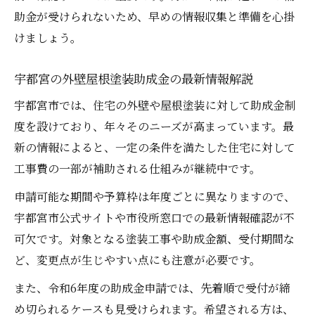
助成金対象となる外壁屋根塗装工事のポイ
助金が受けられないため、早めの情報収集と準備を心掛
ント
けましょう。
外壁屋根塗装の見積もりと助成金の関係性
とは
宇都宮の外壁屋根塗装助成金の最新情報解説
助成金を申請する際の外壁屋根塗装注意事
宇都宮市では、住宅の外壁や屋根塗装に対して助成金制
項
度を設けており、年々そのニーズが高まっています。最
外壁屋根塗装の助成金申請から完了までの
新の情報によると、一定の条件を満たした住宅に対して
流れ
工事費の一部が補助される仕組みが継続中です。
悪質業者を避ける外壁屋根塗装の見分け方
申請可能な期間や予算枠は年度ごとに異なりますので、
外壁屋根塗装で悪質業者を見抜くチェック
宇都宮市公式サイトや市役所窓口での最新情報確認が不
ポイント
可欠です。対象となる塗装工事や助成金額、受付期間な
宇都宮で安心できる外壁屋根塗装業者の特
ど、変更点が生じやすい点にも注意が必要です。
徴
また、令和6年度の助成金申請では、先着順で受付が締
外壁屋根塗装業者の口コミを正しく活用す
め切られるケースも見受けられます。希望される方は、