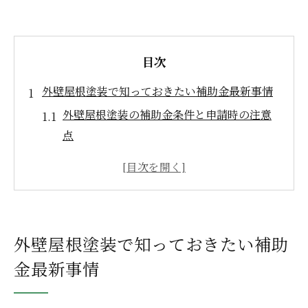
目次
外壁屋根塗装で知っておきたい補助金最新事情
外壁屋根塗装の補助金条件と申請時の注意
点
宇都宮の外壁屋根塗装助成金の最新情報解
説
外壁屋根塗装を賢く進める補助制度の活用
方法
外壁屋根塗装で知っておきたい補助
補助金で外壁屋根塗装をお得に実現するポ
金最新事情
イント
外壁屋根塗装の補助金申請で失敗しないコ