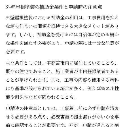
ツ
外壁屋根塗装の補助金条件と申請時の注意点
宇都宮市の外壁屋根塗装ニーズと失敗回避策
外壁屋根塗装における補助金の利用は、工事費用を抑え
宇都宮市で高まる外壁屋根塗装の需要と背
ながら住まいの価値を維持できる大きなメリットがあり
景
ます。しかし、補助金を受けるには自治体が定める細か
外壁屋根塗装でよくある失敗事例と対策法
な条件を満たす必要があり、申請の際には十分な注意が
宇都宮市の外壁屋根塗装選びで後悔しない
必要です。
秘訣
主な条件としては、宇都宮市内に居住していることや、
外壁屋根塗装の口コミや評判から学ぶ注意
既存の住宅であること、施工業者が市内登録業者である
点
ことが挙げられます。また、工事の内容や使用する塗料
外壁屋根塗装でトラブルを防ぐための事前
にも基準が設けられている場合が多く、例えば省エネ性
準備
能や耐久性などが問われることも。
助成金を活用した外壁屋根塗装の賢い進め方
申請時の注意点としては、工事着工前に必ず申請を済ま
外壁屋根塗装で助成金を最大限利用する方
せる必要がある点や、必要書類の提出漏れがないかを事
法
前に確認することが重要です。万が一申請が遅れると補